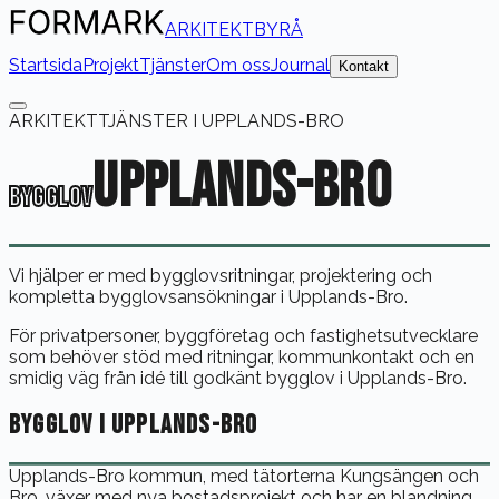
ARKITEKTBYRÅ
Startsida
Projekt
Tjänster
Om oss
Journal
Kontakt
ARKITEKTTJÄNSTER I
UPPLANDS-BRO
UPPLANDS-BRO
BYGGLOV
Vi hjälper er med bygglovsritningar, projektering och
kompletta bygglovsansökningar i Upplands-Bro.
För privatpersoner, byggföretag och fastighetsutvecklare
som behöver stöd med ritningar, kommunkontakt och en
smidig väg från idé till godkänt bygglov i
Upplands-Bro
.
BYGGLOV I
UPPLANDS-BRO
Upplands-Bro kommun, med tätorterna Kungsängen och
Bro, växer med nya bostadsprojekt och har en blandning