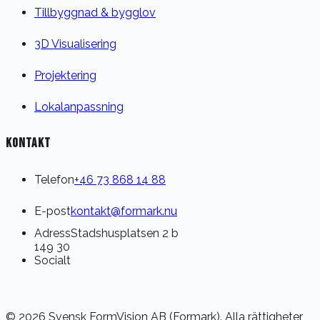
Tillbyggnad & bygglov
3D Visualisering
Projektering
Lokalanpassning
KONTAKT
Telefon
+46 73 868 14 88
E-post
kontakt@formark.nu
Adress
Stadshusplatsen 2 b
149 30
Socialt
© 2026 Svensk FormVision AB (Formark). Alla rättigheter