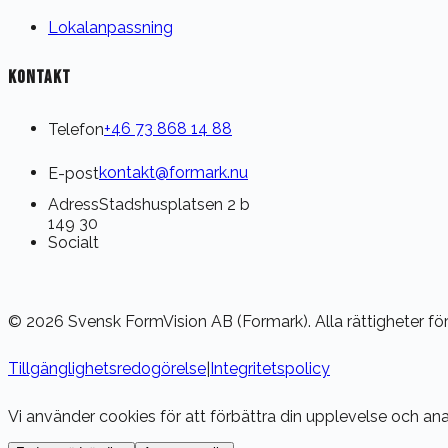
Lokalanpassning
KONTAKT
Telefon
+46 73 868 14 88
E-post
kontakt@formark.nu
Adress
Stadshusplatsen 2 b
149 30
Socialt
© 2026 Svensk FormVision AB (Formark). Alla rättigheter för
Tillgänglighetsredogörelse
|
Integritetspolicy
Vi använder cookies för att förbättra din upplevelse och anal