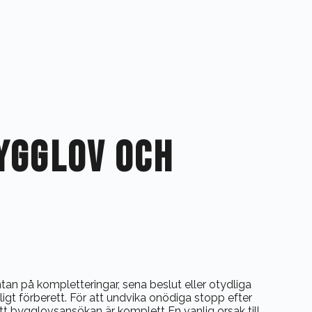
BYGGLOV OCH
n på kompletteringar, sena beslut eller otydliga
kligt förberett. För att undvika onödiga stopp efter
att bygglovsansökan är komplett En vanlig orsak till