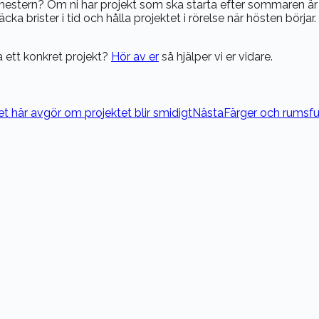
mestern? Om ni har projekt som ska starta efter sommaren är d
äcka brister i tid och hålla projektet i rörelse när hösten bör
ra ett konkret projekt?
Hör av er
så hjälper vi er vidare.
t här avgör om projektet blir smidigt
Nästa
Färger och rumsfun