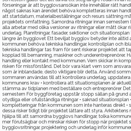
förseningar är att bygglovsansökan inte innehåller rätt han
något saknas kan ärendet behöva kompletteras innan handläg
att startdatum, materialbeställningar och resurs sättning må
projektets omfattning. Samordna ritningar innan semestern Mån
alla arbetar med olika versioner av ritningar eller mått ökar
underlag. Planritningar, fasader, sektioner och situationsp
längre än bygglovet Ett beviljat bygglov betyder inte alltid
kommunen behöva tekniska handlingar, kontrollplan och iblan
tekniska handlingar tas fram för sent riskerar projektet att 
kopplad till bemanning, maskiner och underentreprenörer. Ha 
handling eller kontakt med kommunen. Vem skickar in komp
risken för missförstånd. Det bör vara klart vem som ansvar
som är inblandade, desto viktigare blir detta. Använd somm
sommaren användas till att kontrollera underlag, uppdatera 
kommunens krav • kontrollera att situationsplanen är aktuell 
stämma av tidplanen med beställare och entreprenörer Det är
semestern För byggföretag uppstår stopp sällan på grund av 
otydliga eller ofullständiga ritningar • saknad situationspla
kompletteringar från kommunen som inte hanteras direkt • st
dessa risker tidigt blir projektet lättare att styra. Arkitekt
hjälpa till att samordna bygglovs handlingar, tolka kommun
mer förutsägbar och minskar risken för stopp när projektet s
bygglovsritningar, projektering och underlag inför kommune