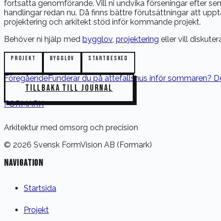
fortsatta genomförande. Vill ni undvika förseningar efter se
handlingar redan nu. Då finns bättre förutsättningar att uppt
projektering och arkitekt stöd inför kommande projekt.
Behöver ni hjälp med
bygglov
,
projektering
eller vill diskute
PROJEKT
BYGGLOV
STARTBESKED
Föregående
Funderar du på attefallshus inför sommaren? De
TILLBAKA TILL JOURNAL
FORMARK
Arkitektur med omsorg och precision
©
2026
Svensk FormVision AB (Formark)
NAVIGATION
Startsida
Projekt