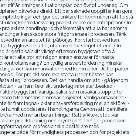
 utifrån ritningar, situationsplan och övrigt underlag. Om
planen påverkas direkt. Ett par saknade uppgifter kan göra
 kompletteringar och gör det enklare för kommunen att förstå
struktör, kontrollansvarig, projektledare och entreprenör. Om
op projektets handlingar och säkerställa att alla har samma
andlingar kan skapa stora frågor senare i processen. Tänk
tbesked innan arbetet får påbörjas. För startbesked kan
a för bygglovsbeslutet, utan även för steget efteråt. Om
g är detta särskilt viktigt eftersom byggstart ofta är
 är att alla tror att någon annan ansvarar för nästa
kontrollansvarig? En tydlig ansvarsfördelning minskar
handlingar och kommunikation med kommunen. Ju fler parter
period. För projekt som ska starta under hösten kan
ästa steg i processen. Det kan handla om att: • gå igenom
lplan • ta fram tekniskt underlag inför startbesked •
n aktiv byggstart. Vanliga saker som orsakar stopp efter
 som tillsammans bromsar projektet. Vanliga orsaker är: •
inte är framtagna • oklar ansvarsfördelning mellan aktörer •
nte hunnit uppdateras i handlingarna Genom att identifiera
t bidra med mer än bara ritningar. Rätt arkitekt stöd kan
tällare, projektledning och myndighet. Det gör processen
byggföretag och professionella beställare med
fungerar både för myndighets processen och för projektets