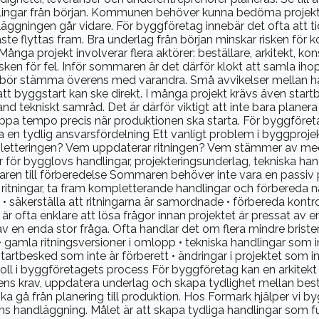
dlingar från början. Kommunen behöver kunna bedöma projektet
gningen går vidare. För byggföretag innebär det ofta att tid
ste flyttas fram. Bra underlag från början minskar risken för
ga projekt involverar flera aktörer: beställare, arkitekt, kon
 risken för fel. Inför sommaren är det därför klokt att samla ih
lan bör stämma överens med varandra. Små avvikelser mellan h
 att byggstart kan ske direkt. I många projekt krävs även star
d tekniskt samråd. Det är därför viktigt att inte bara planer
tappa tempo precis när produktionen ska starta. För byggföreta
en tydlig ansvarsfördelning Ett vanligt problem i byggprojekt
letteringen? Vem uppdaterar ritningen? Vem stämmer av med 
ar för bygglovs handlingar, projekteringsunderlag, tekniska 
aren till förberedelse Sommaren behöver inte vara en passiv 
ritningar, ta fram kompletterande handlingar och förbereda n
• säkerställa att ritningarna är samordnade • förbereda kontrol
 ofta enklare att lösa frågor innan projektet är pressat av e
en enda stor fråga. Ofta handlar det om flera mindre brister
n • gamla ritningsversioner i omlopp • tekniska handlingar som 
artbesked som inte är förberett • ändringar i projektet som i
ens roll i byggföretagets process För byggföretag kan en arkitek
ens krav, uppdatera underlag och skapa tydlighet mellan bes
ka gå från planering till produktion. Hos Formark hjälper vi 
ns handläggning. Målet är att skapa tydliga handlingar som 