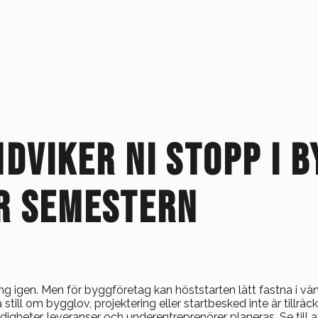
DVIKER NI STOPP I 
R SEMESTERN
gen. Men för byggföretag kan höststarten lätt fastna i vänta
till om bygglov, projektering eller startbesked inte är tillräc
digheter, leveranser och underentreprenörer planeras. Se till 