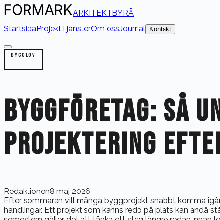
ARKITEKTBYRÅ
Startsida
Projekt
Tjänster
Om oss
Journal
Kontakt
BYGGLOV
BYGGFÖRETAG: SÅ UN
PROJEKTERING EFTE
Redaktionen
8 maj 2026
Efter sommaren vill många byggprojekt snabbt komma igång i
handlingar. Ett projekt som känns redo på plats kan ändå stå s
semestern gäller det att tänka ett steg längre redan innan le